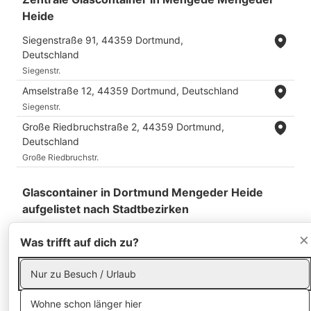
Heide
Siegenstraße 91, 44359 Dortmund,
Deutschland
Siegenstr.
Amselstraße 12, 44359 Dortmund, Deutschland
Siegenstr.
Große Riedbruchstraße 2, 44359 Dortmund,
Deutschland
Große Riedbruchstr.
Glascontainer in Dortmund Mengeder Heide
aufgelistet nach Stadtbezirken
×
Quelle:
Was trifft auf dich zu?
https://www.edg.de/de/Entsorgungsdienstleistungen/R
damit/Info-Service.htm
Nur zu Besuch / Urlaub
Wohne schon länger hier