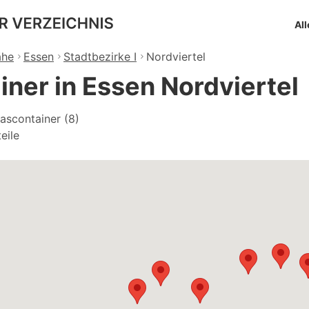
All
ähe
Essen
Stadtbezirke I
Nordviertel
iner in Essen Nordviertel
lascontainer (8)
eile